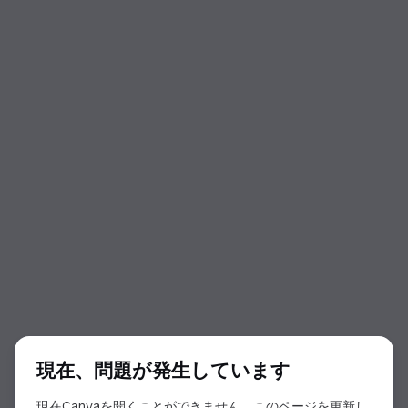
ダイアログの開始
現在、問題が発生しています
現在Canvaを開くことができません。このページを更新し